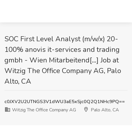
SOC First Level Analyst (m/w/x) 20-
100% anovis it-services and trading
gmbh - Wien Mitarbeitend[...] Job at
Witzig The Office Company AG, Palo
Alto, CA
c0JXV2U2UTNGS3V1dWU3aE5xSjc0Q2Q1NHc9PQ==
Witzig The Office Company AG
Palo Alto, CA